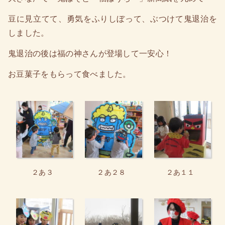
豆に見立てて、勇気をふりしぼって、ぶつけて鬼退治を
しました。
鬼退治の後は福の神さんが登場して一安心！
お豆菓子をもらって食べました。
２あ３
２あ２８
２あ１１