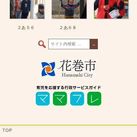
２あ５６
２あ６８
→
TOP