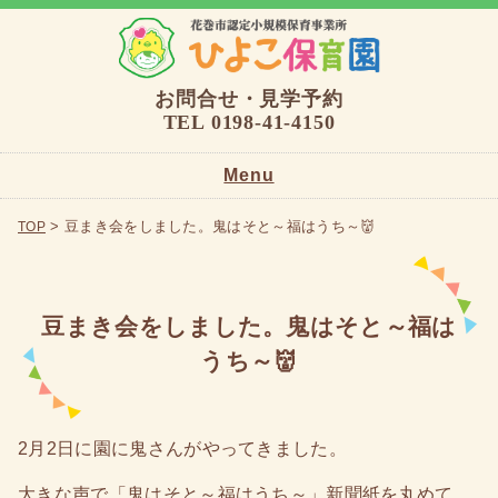
お問合せ・見学予約
TEL 0198-41-4150
Menu
TOP
> 豆まき会をしました。鬼はそと～福はうち～👹
TOP
園の概要
豆まき会をしました。鬼はそと～福は
ひよこの保育について
うち～👹
保護者の方へ
お問い合わせ
2月2日に園に鬼さんがやってきました。
大きな声で「鬼はそと～福はうち～」新聞紙を丸めて