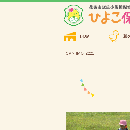
TOP
園
> IMG_2221
TOP